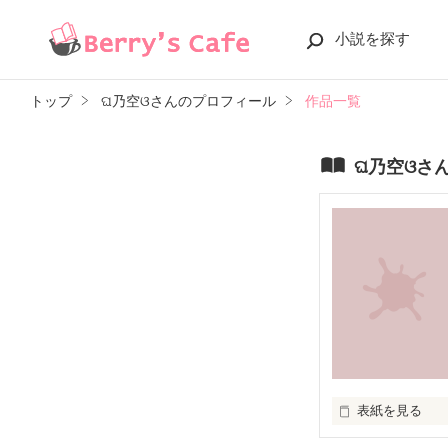
小説を探す
トップ
ଘ乃空ଓさんのプロフィール
作品一覧
ଘ乃空ଓさ
表紙を見る