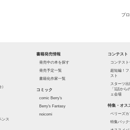
…誰、？

プロ
、ワタシじゃない。

ソボ、」

書籍発売情報
コンテスト
はいった。

発売中の本を探す
コンテスト
発売予定一覧
超短編！フ
スト
__

書籍化作家一覧
スターツ出
合）
「1話から
コミック
ェ会場
comic Berry's
書いていきたいとおもいます。

特集・オス
Berry's Fantasy


ベリーズカ
noicomi
り、変なとこあったりが多いとおもうので

ペンス
特集バック
もらえると嬉しいです！

オススメバ