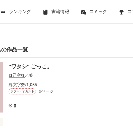
ランキング
書籍情報
コミック
コ
んの作品一覧
''ワタシ'' ごっこ。
ଘ乃空ଓ
／著
総文字数/1,055
9ページ
ホラー・オカルト
0