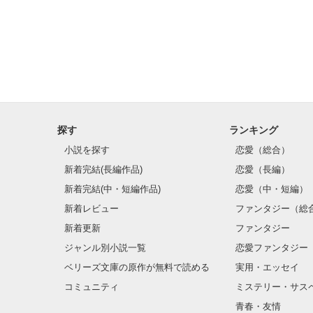
ねぇ、あなたは
私のはずなのに
「…ワタシトア
探す
ランキング
そう目の前の私
小説を探す
恋愛（総合）
新着完結(長編作品)
恋愛（長編）
_____________
新着完結(中・短編作品)
恋愛（中・短編）
新着レビュー
ファンタジー（総
初作品です。

新着更新
ファンタジー
ジャンル別小説一覧
恋愛ファンタジー
フラフラーっと
国語。苦手です。
ベリーズ文庫の原作が無料で読める
実用・エッセイ
誤字脱字あった
コミュニティ
ミステリー・サス
ばんばんゆって
青春・友情