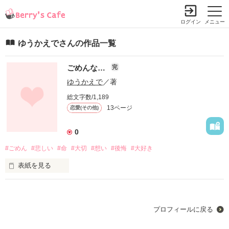
ログイン
メニュー
ゆうかえでさんの作品一覧
ごめんな…
完
ゆうかえで
／著
総文字数/1,189
13ページ
恋愛(その他)
0
#ごめん
#悲しい
#命
#大切
#想い
#後悔
#大好き
表紙を見る
大切さなものは失ってから気づく。

でも、失ってからでは遅いんです。

プロフィールに戻る
今を大切にしてください。

僕みたいにならないように…