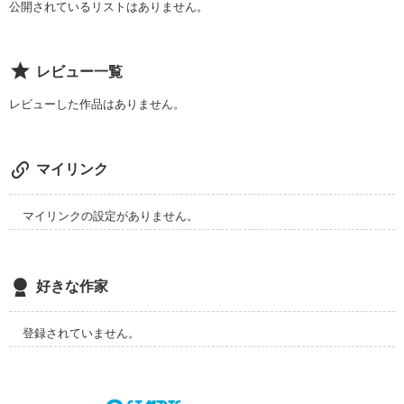
こんなやつもいるんだなと笑って頂ければと存じます。

公開されているリストはありません。
他人が羨ましくて仕方ない。

もっとつらい人、もっと苦しい人は

でも、いつか、いつかでいいから、

この世の中にはたくさんいるかと思います。

人生捨てたもんじゃないと笑いたい。
レビュー一覧
誰が一番ではなく、同じ境遇、

同じ苦しみ悲しみを持つ者同士がうまくやれれば

レビューした作品はありません。
きっと優しい世界が生まれるのかなと思っております。

作品を読む
ぜひ前作を読んでいない方は

お時間ある際に除いて頂けたらと幸いです。
マイリンク
マイリンクの設定がありません。
作品を読む
好きな作家
登録されていません。