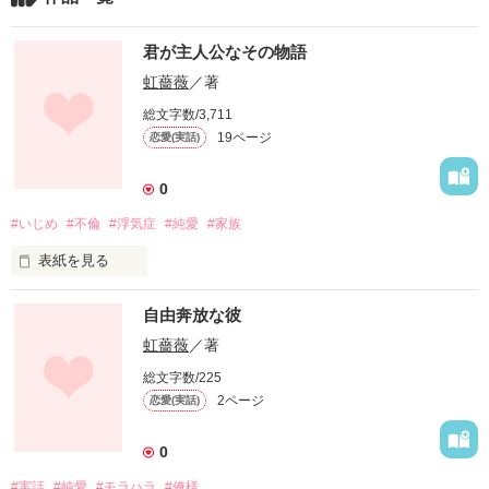
君が主人公なその物語
虹薔薇
／著
総文字数/3,711
19ページ
恋愛(実話)
0
#いじめ
#不倫
#浮気症
#純愛
#家族
表紙を見る
私だけの人生、私だけの。

自由奔放な彼
他の誰からどう思われようと、

虹薔薇
／著
この人生は自分自身のもの。

総文字数/225
2ページ
恋愛(実話)
そう思えば必要か不要か、全てわかる。

綺麗事だけじゃ進めない、この物語。

0
#実話
#純愛
#モラハラ
#俺様
いつか、思い返した時、
