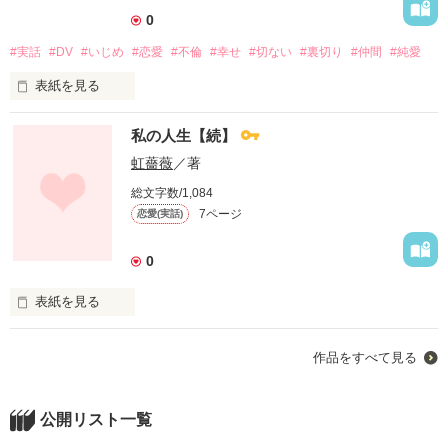
0
出来ることなら我慢なんてしたくもない。

「我慢しなさい」その言葉だけで苛立てる。

#実話
#DV
#いじめ
#恋愛
#不倫
#幸せ
#切ない
#裏切り
#仲間
#純愛
「みんな一緒、我慢している」その言葉を聞くと

表紙を見る
『で？』としか思えない。

人生とは、神様のゲームなのだろう。

ざっとそんなことを書きまとめて行こうと思う。

私の人生【続】
いつからか、そう思うようになった。

虹薔薇
／著
『決められた道、敷かれたレールの上を

総文字数/1,084
　神様が双六でも振って毎日が進んでいるのだろう』

作品を読む
7ページ
恋愛(実話)
こう考え始めてから、生きるのが楽になった。

0
越えられない壁はない、

越えられない試練は神様は与えない、

表紙を見る
なぜそんな簡単にことをまとめるのだろうか。

先日完結した作品の続きとなります。

でも、最初に書いた持論を持つようになってから

作品をすべて見る
私の人生を追っかけ再生する作品となりますので、

なぜか納得できるようになったのだ。

更新は不定期なります。

書き終えても終わりきれないほど、

前の続きとして読んでいただける方や、

公開リスト一覧
自分の中ではなにも整理できていない日々。

通りすがりの方に読んで頂き、

どれだけもがいても楽しそうにしている
