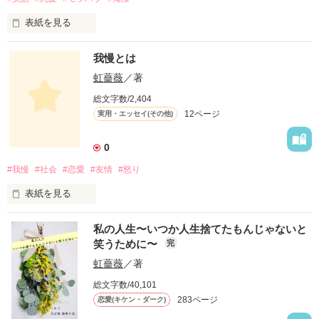
誰かに祝福され、自分が満足のいく

表紙を見る
そんな自分が主人公になれる人生がいい
私の彼はきっと他から見ればいい彼ではない。

我慢とは
作品を読む
でも私自身がまだ、彼の好きなところのが多いから

虹薔薇
／著
一緒にいれているだけなんだなって思う。

総文字数/2,404
12ページ
実用・エッセイ(その他)
きっと離れたときにまた、痛感する。

時間を無駄にしてしまったと。

0
婚期を逃し、歳だけ重ねて、何も残らない。

#我慢
#社会
#恋愛
#友情
#怒り
そんな自分と、私の好きな彼のお話。
表紙を見る
我慢とは、と辞典やネットで検索したときが

私の人生〜いつか人生捨てたもんじゃないと
作品を読む
たくさんの人がいるかもしれない。

笑うために〜
完
私もその中の一人だ。

虹薔薇
／著
総文字数/40,101
我慢について長々書くつもりはないが、

283ページ
恋愛(キケン・ダーク)
なぜ我慢をしなければならないのか

もっと理解したい。
