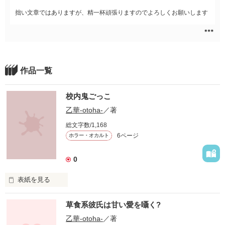
拙い文章ではありますが、精一杯頑張りますのでよろしくお願いします
作品一覧
校内鬼ごっこ
乙華-otoha-
／著
総文字数/1,168
6ページ
ホラー・オカルト
0
表紙を見る
草食系彼氏は甘い愛を囁く?
皆が寝静まったであろう深夜２時

乙華-otoha-
／著