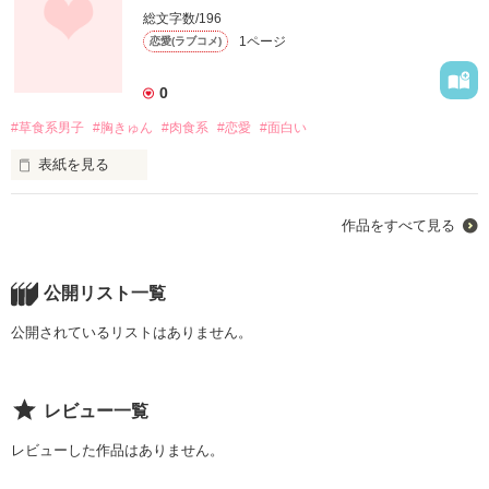
総文字数/196
闇夜の静寂を切り裂くように携帯が鳴り響いた

1ページ
恋愛(ラブコメ)
0
#草食系男子
#胸きゅん
#肉食系
#恋愛
#面白い
件名:羽田咲高校３年１組の皆様へ

表紙を見る
あなた方は校内鬼ごっこのプレイ者として選ばれました

ルールは簡単。鬼から逃げ切ることです。

性格も 趣味も

このゲームはグループ事行われ

作品をすべて見る
不参加は認められません。

見た目も、常になよっとしている

不参加の者はリタイヤとみなし、罰が与えられます。 

また鬼に捕まってしまって者

いわゆる《草食系男子》な幼馴染

公開リスト一覧
不正を行った者にも罰が与えられます。  

校内鬼ごっこはＡｸﾞﾙｰﾌﾟから行われ、制限時間は12時間です。
公開されているリストはありません。
その間、他グループはモニタリングが可能です。

残った者は勝者となり、ゲームは終了です。

「そんななよっとしてる悠くん大嫌い!」

また、時間内にすべての者が捕まってしまった場合

残念ながらGAMEOVERとなります。

レビュー一覧
それでは、楽しく校内鬼ごっこをプレイしてください

レビューした作品はありません。
その言葉をきっかけに
