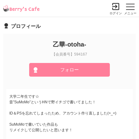
ログイン
メニュー
プロフィール
乙華-otoha-
【会員番号】594167
フォロー
大学二年生です☆
昔”SuMoMo”というHNで野イチゴで書いてました！
ID＆PSを忘れてしまったため、アカウント作り直しました(>_<)
SuMoMoで書いていた作品も
リメイクして公開したいと思います！