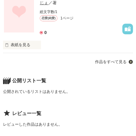
じぇ
／著
総文字数/1
1ページ
恋愛(純愛)
0
表紙を見る
作品をすべて見る
作品を読む
公開リスト一覧
公開されているリストはありません。
レビュー一覧
レビューした作品はありません。