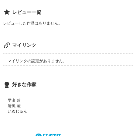
終盤には恋愛も入っています!!

誰かにそう思わされてるのなら、

是非、読んでほしいです！

その人のせいで自分の人生無駄にするのですか？

レビュー一覧
内容がグダグダなのはスルーして下さい…

もう１度考えてみてください。

レビューした作品はありません。
どうしても早く完結させたかったので笑

.+*:ﾟ+｡.☆.+*:ﾟ+｡.☆.+*:ﾟ+｡.☆.+*:ﾟ+｡.☆

他の作品には私の実話もあります。

＊紫鶏さん

マイリンク
＊早瀬藍さん

自分の文章力の無さにイライラしますが、暖かく見守って下さ
＊ま～ちゃんさん

い。笑

＊のらいぬさん

マイリンクの設定がありません。
尚、途中でクラスメートの《》が〝〟に変わってしまってます
が、スルーして下さい(；´∀｀)

他にも沢山ミスがあると思いますが、暖かく見守って下さい
好きな作家
m(*_ _)m

作品を読む
・゜゜・*:.。. .。.:*。.:.+*:ﾟ+｡.☆⌒☆

早瀬 藍
清風 薫
＊のらいぬさん

いぬじゅん
＊清風薫さん

＊湯川舞花さん

レビュー、感想等をありがとうございます(*^^*)
