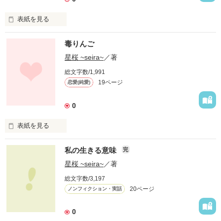
辛くて辛くてたまらないことに...

怖くて人が信じられないことに...ｰｰｰｰ

表紙を見る
☆.。.:*・°☆.。.:*・°☆.。.:*・°☆.。.:

.*･ﾟ　.ﾟ･*..*･ﾟ　.ﾟ･*..*･ﾟ　.ﾟ･*..*･ﾟ　*

毒りんご
私の想いをこの小説に詰めてみました。

ｰｰｰｰ貴方は自分の母親がうつ病になったらどうしますか？

星桜 ~seira~
／著
是非、感想等をお待ちしてます！

総文字数/1,991
どう、母親に接しますか？ｰｰｰｰ

＊のらいぬさん

19ページ
恋愛(純愛)
この話は、半分実話になります。

0
ある家族の話です。

表紙を見る
☆.。.:*・°☆.。.:*・°☆.。.:*・°☆.。.:

作品を読む
感想等をお待ちしてます！

 ｰｰｰｰ白雪姫は毒りんごを食べたら王子様が目覚めのキスで助け
私の生きる意味
完
てくれる。

星桜 ~seira~
／著
じゃあ、私が食べたら誰が助けてくれるのだろう。ｰｰｰｰ

総文字数/3,197
20ページ
ノンフィクション・実話
前に同じの書いてたんですけど、修正が多くて新しく書き始め
作品を読む
ました！

0
感想等を待ってます☆
