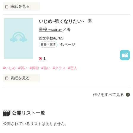
表紙を見る
..｡o○☆○o。..:*ﾟ*:..｡o○☆○o。｡・:＋

私の生きる意味は何？

いじめ~強くなりたい~
完
誰も私の事信じてくれずに、

本心言えずに、

星桜 ~seira~
／著
相手に都合のいい自分を作って。

作品を読む
総文字数/6,765
嘘で嘘を重ねて。

45ページ
青春・友情
本当の自分見失って。

作り笑いをして。

泣くことも、笑うことも辞め。

1
必要のない感情を捨てて。

#いじめ
#弱い
#孤独
#強い
#クラス
#恋人
もう、疲れた。

表紙を見る
喋る事も、息する事も。

でも、ここでへこたれてどうする？

ｰｰｰ貴方は自分のクラスに突然いじめが起こったらどうします
作品をすべて見る
か？

私なりに生きる意味を探そうか。

芽衣はいじめを見ているだけで何もできない自分が嫌で強くな
‐‐‐‐‐‐‐‐‐‐‐‐‐‐‐‐‐‐

りたい、と思っていました。

公開リスト一覧
私の実話です！

芽衣は少しでも強くなれたのでしょうかｰｰｰｰ

公開されているリストはありません。
辛い事があっても、【死にたい】なんて思わないで。
