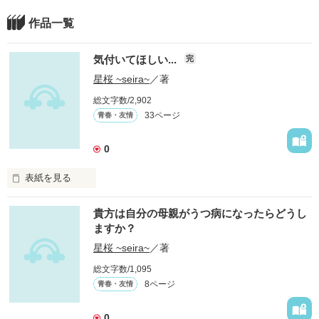
作品一覧
気付いてほしい...
完
星桜 ~seira~
／著
総文字数/2,902
33ページ
青春・友情
0
表紙を見る
ｰｰｰｰ気付いてほしい...

貴方は自分の母親がうつ病になったらどうし
私の出しているSOSに...

ますか？
気付いてほしい...

星桜 ~seira~
／著
ホントはこんな性格じゃないことに...

総文字数/1,095
ホントはもっと笑いたいことに...

8ページ
青春・友情
ホントは皆と楽しく喋りたいことに...

気付いてほしい...

0