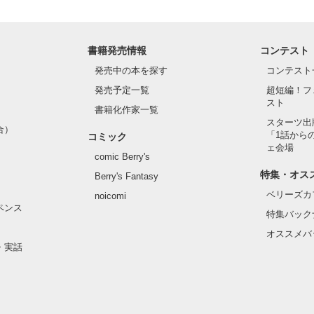
書籍発売情報
コンテスト
発売中の本を探す
コンテスト
発売予定一覧
超短編！フ
スト
書籍化作家一覧
スターツ出
合）
「1話から
コミック
ェ会場
comic Berry's
特集・オス
Berry's Fantasy
ベリーズカ
noicomi
ペンス
特集バック
オススメバ
・実話