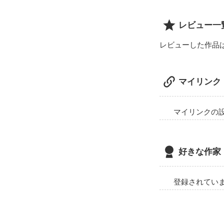
“過去に戻って
・・・そんなこ
レビュー一
貴方は、もう空
レビューした作品
マイリンク
・・・手を伸ば
マイリンクの
好きな作家
登録されてい