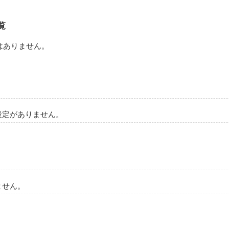
どこか直せば運命を変えられた？”

とを考えたって

覧
の上にいて・・・

はありません。
してみても届かないんだ。
設定がありません。
作品を読む
ません。