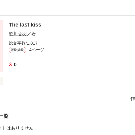
The last kiss
歌川音羽
／著
総文字数/1,817
4ページ
恋愛(純愛)
0
んて言っても

作
だろうね。

一覧
は、とても遠くて・・・。

ストはありません。