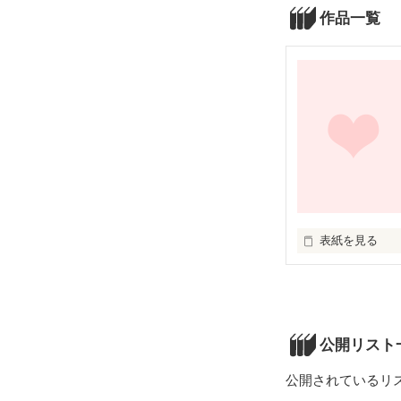
作品一覧
表紙を見る
今更「好き」な
もう手遅れなん
だって、ほら。

公開リスト
私と貴方の距離
公開されているリ