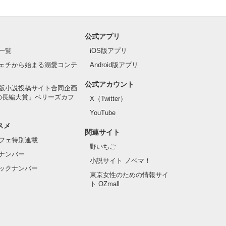
公式アプリ
一覧
iOS版アプリ
ェチから始まる溺愛コンテ
Android版アプリ
公式アカウント
版小説投稿サイト合同企画
の長編大賞」ベリーズカフ
X（Twitter）
YouTube
スメ
関連サイト
フェ特別連載
野いちご
ナンバー
小説サイト ノベマ！
ックナンバー
東京女性のための情報サイ
ト OZmall