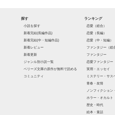
探す
ランキング
小説を探す
恋愛（総合）
新着完結(長編作品)
恋愛（長編）
新着完結(中・短編作品)
恋愛（中・短編）
新着レビュー
ファンタジー（総
新着更新
ファンタジー
ジャンル別小説一覧
恋愛ファンタジー
ベリーズ文庫の原作が無料で読める
実用・エッセイ
コミュニティ
ミステリー・サス
青春・友情
ノンフィクション
ホラー・オカルト
歴史・時代
絵本・童話