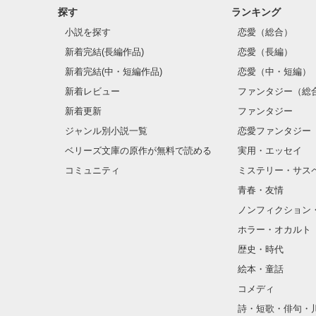
探す
ランキング
小説を探す
恋愛（総合）
新着完結(長編作品)
恋愛（長編）
新着完結(中・短編作品)
恋愛（中・短編）
新着レビュー
ファンタジー（総
新着更新
ファンタジー
ジャンル別小説一覧
恋愛ファンタジー
ベリーズ文庫の原作が無料で読める
実用・エッセイ
コミュニティ
ミステリー・サス
青春・友情
ノンフィクション
ホラー・オカルト
歴史・時代
絵本・童話
コメディ
詩・短歌・俳句・