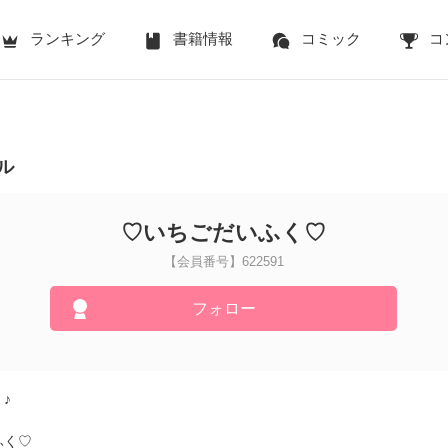
ランキング
書籍情報
コミック
コ
ル
♡いちごだいふく♡
【会員番号】622591
フォロー
♪
ふく♡