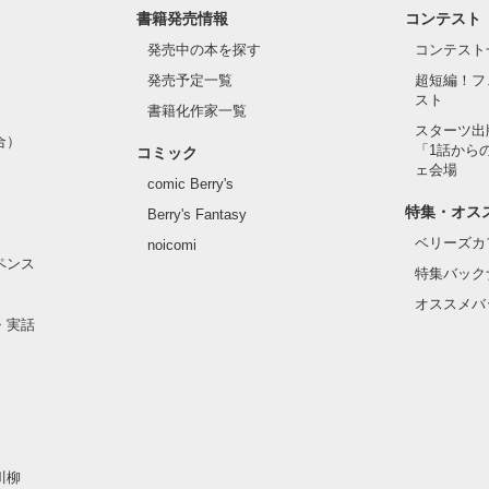
書籍発売情報
コンテスト
発売中の本を探す
コンテスト
発売予定一覧
超短編！フ
スト
書籍化作家一覧
スターツ出
合）
「1話から
コミック
ェ会場
comic Berry's
特集・オス
Berry's Fantasy
ベリーズカ
noicomi
ペンス
特集バック
オススメバ
・実話
川柳