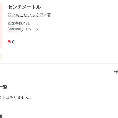
センチメートル
♡いちごだいふく♡
／著
総文字数/491
1ページ
恋愛(学園)
0
作
作品を読む
一覧
ストはありません。
覧