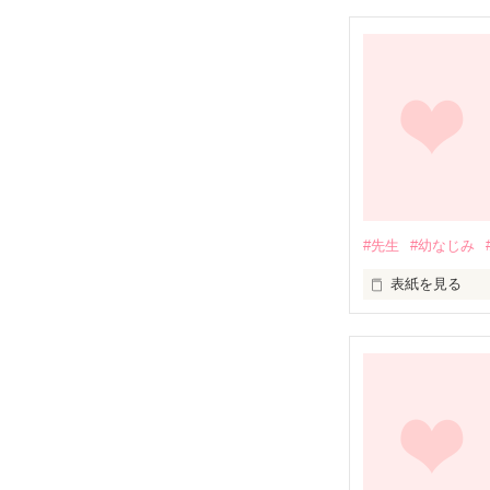
もっと早く貴方
この恋

叶ったかな

#先生
#幼なじみ
表紙を見る
坂上  智輝(トモ) 
×

相田  菜都芽(ナツ