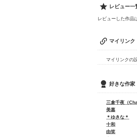
レビュー一
奈緒→親友 

レビューした作品
翔→奈緒の彼 

マイリンク
葵→？ 

マイリンクの
大賞エントリー
好きな作家
下手くそですが

最後まで読んで
三倉千夜（Cha
美嘉
＊ゆきな＊
十和
由笑