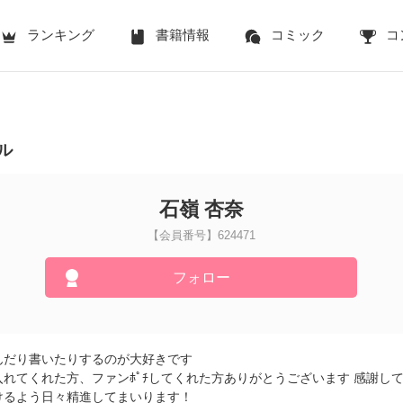
ランキング
書籍情報
コミック
コ
ル
石嶺 杏奈
【会員番号】624471
フォロー
んだり書いたりするのが大好きです
れてくれた方、ファンﾎﾟﾁしてくれた方ありがとうございます 感謝し
けるよう日々精進してまいります！