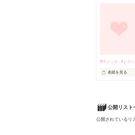
 麻生   智輝

もう少し君のこと
知りたかった…

１０年前に交わし
あなたは覚えてい
藤ヶ谷  美咲 

#マジック
#トラ
×

誰でも一度は

指切りしたこと
表紙を見る
三  浦  一斗

それはどんな

約束でしたか？

本当のアイを知る
[その他、主な登
180日間の物語

あなたは 

公開リスト
それを 

桃花→美咲の妹

守りきりました
公開されているリ
拓→幼なじみ
