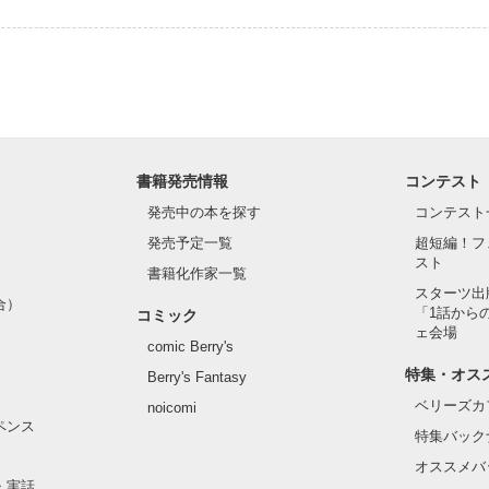
書籍発売情報
コンテスト
発売中の本を探す
コンテスト
発売予定一覧
超短編！フ
スト
書籍化作家一覧
スターツ出
合）
「1話から
コミック
ェ会場
comic Berry's
特集・オス
Berry's Fantasy
ベリーズカ
noicomi
ペンス
特集バック
オススメバ
・実話