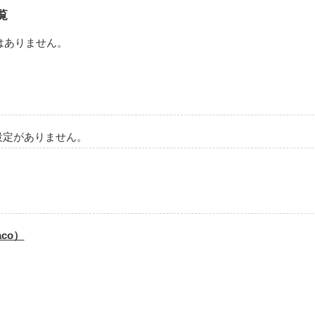
作品を読む
覧
はありません。
作品を読む
設定がありません。
しました

いただけたら幸いです 

co）
作品を読む