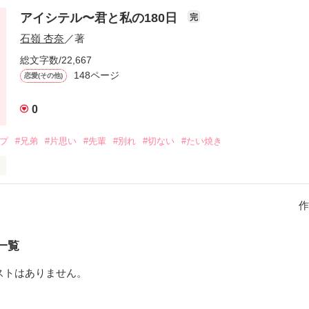
アイシテル〜君と私の180日
完


石嶺 杏奈
／著
た約束 

総文字数/22,667
148ページ
恋愛(その他)
る？ 

0
ンプ
#兄弟
#片思い
#先輩
#別れ
#切ない
#たい焼き
あるよね

までの 

作
場人物]

一覧
か？

ストはありません。