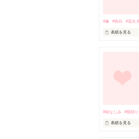
１０年前の指切り
#傘
#告白
#花火
表紙を見る
約束を果たせぬ
君は僕を残して
雨の日に出会った
あれからまた１
私の笑顔が見て
私を守りたいと

言ってくれた

私…上手に笑え
#幼なじみ
#指切り
表紙を見る
そして忘れられな
 二ノ宮  奈都芽

もう1つの出会い 