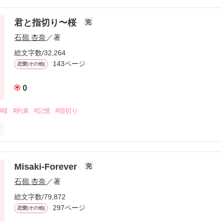
君と指切り〜桜
完
と出会っていたら

石嶺 杏奈
／著
総文字数/32,264
143ページ
恋愛(その他)
0
#桜
#約束
#記憶
#指切り


Misaki-Forever
完
石嶺 杏奈
／著
作品を読む
)

総文字数/79,872
297ページ
恋愛(その他)