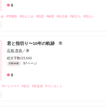
0


大会
#学園祭
#幼なじみ
#初恋
#秘密
#向日葵
#旅立ち
#切ない
まま

旅立った

彼は 

君と指切り〜10年の軌跡
完
０年の時を越えて… 

いたい

石嶺 杏奈
／著
総文字数/23,543
97ページ
恋愛(純愛)
作品を読む
0
てた？

#クリスマス
#花火
#音楽室
#プレゼント
い 


