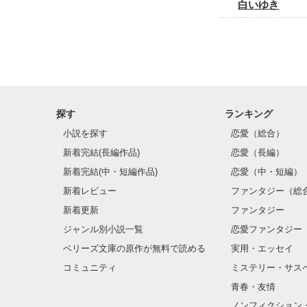
白いゆき
探す
ランキング
小説を探す
恋愛（総合）
新着完結(長編作品)
恋愛（長編）
新着完結(中・短編作品)
恋愛（中・短編）
新着レビュー
ファンタジー（総
新着更新
ファンタジー
ジャンル別小説一覧
恋愛ファンタジー
ベリーズ文庫の原作が無料で読める
実用・エッセイ
コミュニティ
ミステリー・サス
青春・友情
ノンフィクション