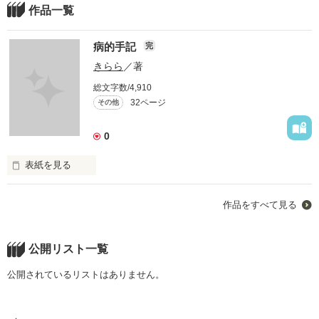
作品一覧
病的手記
完
きらら
／著
総文字数/4,910
32ページ
その他
0
表紙を見る
鬱病を知っていますか？

作品をすべて見る
貴方は抱えきれますか？

公開リスト一覧
人生が狂いだすきっかけは、いつも小さなこと。

公開されているリストはありません。
私、小林ひとみは…
