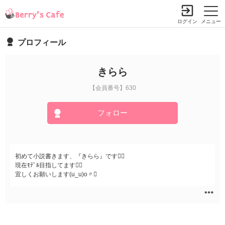
ログイン
メニュー
プロフィール
きらら
【会員番号】630
フォロー
初めて小説書きます、『きらら』です
現在ﾓﾃﾞﾙ目指してます
宜しくお願いします(u_u)o〃