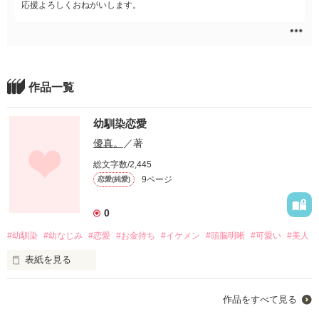
応援よろしくおねがいします。
作品一覧
幼馴染恋愛
優真。
／著
総文字数/2,445
9ページ
恋愛(純愛)
0
#幼馴染
#幼なじみ
#恋愛
#お金持ち
#イケメン
#頭脳明晰
#可愛い
#美人
表紙を見る
作品をすべて見る
幼馴染の４人が繰り広げる
