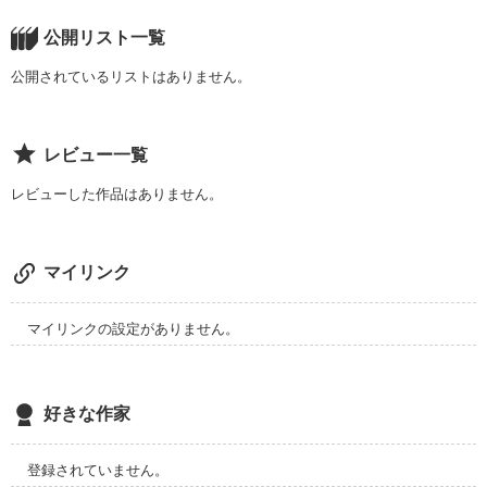
物語です。

公開リスト一覧
公開されているリストはありません。
日本経済を支える本郷グループの息子

本郷 日向（ホンゴウ ヒナタ）

容姿端麗で頭脳明晰、運動神経も抜群な完璧な男子。

レビュー一覧
有名な音楽家の娘

レビューした作品はありません。
桜田 美優（サクラダ ミユ）

容姿端麗で頭脳明晰、音楽については天才。

なのに運動が苦手。

マイリンク
華道の伝統を受け継ぐ草月流の

家の息子

草月 奏多（ソウゲツ カナタ）

マイリンクの設定がありません。
容姿端麗で頭脳明晰、運動してるところを誰も見たことがな
い。

有名なデザイナーの娘

好きな作家
日比野 優里（ヒビノ ユウリ）

容姿端麗で運動神経抜群、おバカなところがあるが

おしゃれで憧れの存在。

登録されていません。