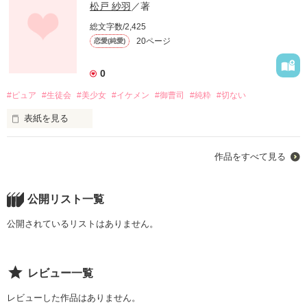
松戸 紗羽
／著
総文字数/2,425
20ページ
恋愛(純愛)
0
#ピュア
#生徒会
#美少女
#イケメン
#御曹司
#純粋
#切ない
表紙を見る
作品をすべて見る
高校3年　生徒会長

藤代優　fujishiro yuu

高校3年　副会長

公開リスト一覧
園田美花　sonoda mika

公開されているリストはありません。
二人がおくる甘く切ない

レビュー一覧
作品を読む
レビューした作品はありません。