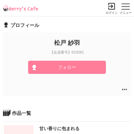
ログイン
メニュー
プロフィール
松戸 紗羽
【会員番号】633081
フォロー
作品一覧
甘い香りに包まれる