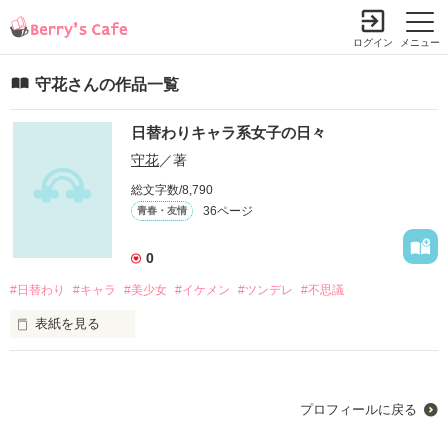
ログイン
メニュー
守花さんの作品一覧
日替わりキャラ系女子の日々
守花
／著
総文字数/8,790
36ページ
青春・友情
0
#日替わり
#キャラ
#美少女
#イケメン
#ツンデレ
#不思議
表紙を見る
                        おっはー！！

プロフィールに戻る
                              は？
