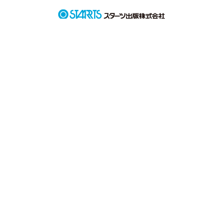
                       キャハハッ♡

             そうなのぉ、わかるぅ？

           ちょっとうるさいんだけど。

                         え、まぢ？

                   やっば、ウケるー

           ＊日替わりキャラ系女子＊
