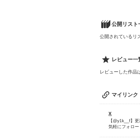
半年間の契約結
──────────
あの庭で、俺は
会社では、上司
※本作は、短編
十五年前も、今
公開リスト
私にだけ素顔を
けれど家では、
物語や設定を再
「ようやく、お
公開されているリ
「忘れるな。形
……そして、こ
冷徹CEOの、
2026.04.17 公開
2026.05.17 完結
冷ややかな仮面
＊ ＊ ＊

レビュー一
私を熱く溶かし
※こちらは

レビューした作品
なぜ、彼は私を
『冷徹CEOと
「紗良がいてく
本編の核心に触
マイリンク
本編読了後にお
冷徹CEOが秘
ファン登録者さ
その理由を知っ
X
運命へと変わり
＊ ＊ ＊

【@y1k__f
気軽にフォローし
⋆┈┈┈┈┈┈┈┈┈┈┈┈