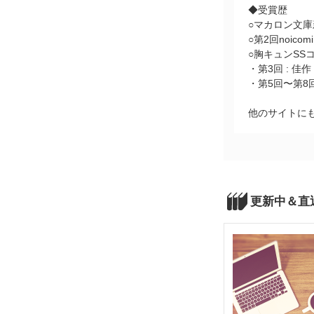
◆受賞歴
○マカロン文庫
○第2回noico
○胸キュンSS
・第3回 : 佳作
・第5回〜第8回
他のサイトに
更新中＆直近