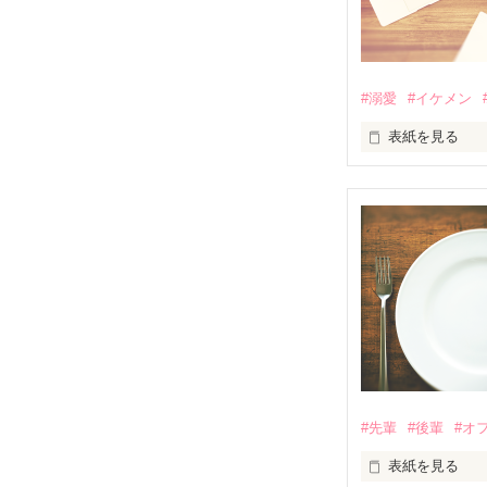
#溺愛
#イケメン
表紙を見る
完璧な上司が、
なんて、誰にも
ホテルのフロン
フロントマネー
指示は端的で、
そんな彼が、毎
搬入口で野良猫
#先輩
#後輩
#オ
表紙を見る
「ねえ、来る？