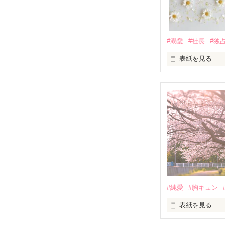
穏やかな顔の裏
私の前でだけ、
静かに、でも確
距離が近づくほ
「今度、ちゃん
#溺愛
#社長
#独
ランチじゃなく
だけど彼には、
表紙を見る
逃げていた気持
「逃げないでく
隣にはいつも、
俺には、梓しか
────────

圧倒的な覚悟で
マカロン文庫新
完全に、計算外
🌸奨励賞受賞🌸

29歳 先輩×26
──────────
◇

フェチから始ま
完璧な社長の仮
「今夜だけ、す
溺愛を隠すヒー
2026.07.04完結

桐原圭佑（32）

絶望の淵にいた
冷酷で甘い救い
×

冷たい瞳のCEO
#純愛
#胸キュン
本当の自分を見
「お前は俺の妻
表紙を見る
恐れているヒロ
新谷梓（29）

父の治療費と引