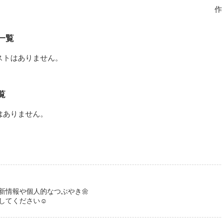
婚。

作
─────

お前を見ていた。

と部下として他人のフリ。

『完璧な社長は、

も。

一覧
見せて溺愛する』を元に

彼はその独占欲を隠そうともしない。

構築し、長編化したものです。

前の隣に立てたぞ」

ストはありません。
だけでも、お前は俺の妻だ。

の指輪はお前が俺のものだという証だ」

誰も知らない十五年間。





の裏で、

覧
ていく彼の本音。

はありません。
選んだのか。

、一夜から始まる溺愛契約』の番外編です。

作品を読む
れて、俺は幸せだ」

れる内容が含まれるため、

読みいただけると幸いです。

めた、あまりに一途な執着。

ま限定公開。

たとき、偽りの結婚は

始める――。

】更新情報や個人的なつぶやき🌼
てください︎︎☺︎
┈┈┈⋆
