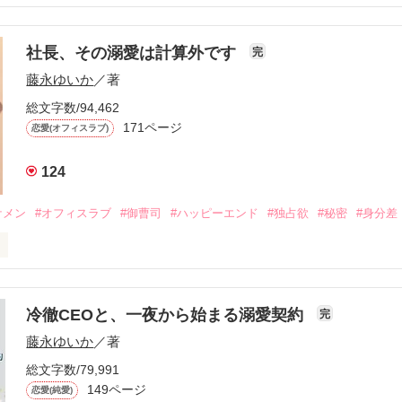
また明日も来る。

間、

きだ──なんて、

社長、その溺愛は計算外です
い笑い皺から、どうしても目が離せない。

完
った。

藤永ゆいか
／著
藤堂さんの崩れ方を

べる人から目が離せない。

そり独り占めしていた。

総文字数/94,462
171ページ
恋愛(オフィスラブ)
だと思っていた私、水野麻衣29歳。

、ある春からずっと座り続ける後輩がいる。

チのフロントスタッフ

124


べると、俺がおいしそうに食べてるって

ケメン
#オフィスラブ
#御曹司
#ハッピーエンド
#独占欲
#秘密
#身分差
ら」

で、

には勝てないホテルマネージャー

な後輩・橋本碧。

る無防備な瞬間から

君は、俺のものだ」

冷徹CEOと、一夜から始まる溺愛契約
完
が離せない。

い上司の「一番不器用なところ」に

藤永ゆいか
／著
、冬の朝のお話。

がない」と敬遠され続け、

ランチメイトだと思っていた。

じることに疲れたOL・新谷梓。

総文字数/79,991
149ページ
っと胸に秘めていた「本当の理由」を知ったとき、

恋愛(純愛)


ルな社長は
