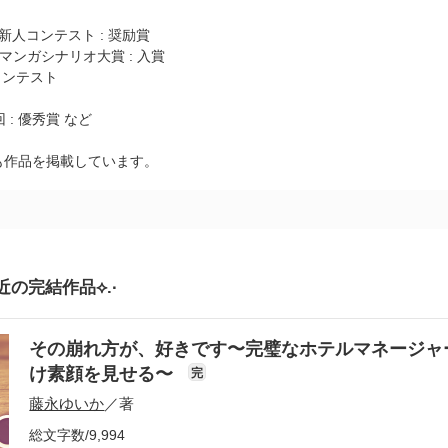
新人コンテスト : 奨励賞
miマンガシナリオ大賞 : 入賞
コンテスト
 : 優秀賞 など
も作品を掲載しています。
の完結作品⟡.·
その崩れ方が、好きです〜完璧なホテルマネージャ
け素顔を見せる〜
完
藤永ゆいか
／著
総文字数/9,994