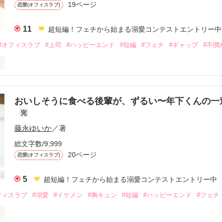
19ページ
恋愛(オフィスラブ)
11
超短編！フェチから始まる溺愛コンテストエントリー中
#オフィスラブ
#上司
#ハッピーエンド
#短編
#フェチ
#ギャップ
#不憫
崩れる瞬間に弱い──

おいしそうに食べる後輩が、ずるい〜年下くんの一
言えなかった。

完
藤永ゆいか
／著
トスタッフ・香坂詩織、26歳。

総文字数/9,999
ジャーの藤堂さんは、隙のない完璧な人。

20ページ
恋愛(オフィスラブ)
判断は正確で、スーツに皺ひとつない。

5
超短編！フェチから始まる溺愛コンテストエントリー中
朝ひとり

に振られ続けている。

フィスラブ
#溺愛
#イケメン
#胸キュン
#短編
#ハッピーエンド
#フェチ
」と、甘い声で囁いて
