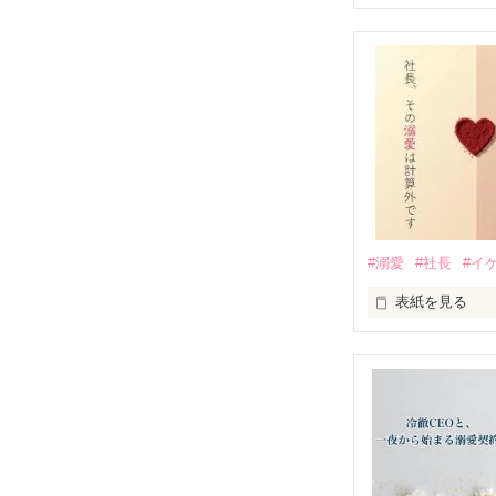
肩を落として、
眼鏡を外した瞬
食べる顔が、好
目尻に浮かぶ深
誰にも言えなか
誰も知らない、
おいしそうに食
私だけが、こっ
それが「苦手」
＊　＊　＊

そんな私の隣に
崩れる瞬間フェ
香坂 詩織（26）
「水野さんと食
#溺愛
#社長
#イ
言ってくれるか
×

表紙を見る
静かで、穏やか
完璧なのに、猫
どこまでも真剣
藤堂 悠（32）

彼の、眉が下が
「今夜から──
どうしても、目
これは、隙のな
恋をした女子の
婚活で「可愛げ
ただの心地いい
理想の女性を演
だけど、彼がず
2026.07.11 完結
仕事相手のクー