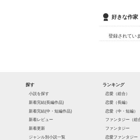
高嶺紗良 24歳

好きな作家
（没落令嬢）

　×

登録されてい
桐生湊 28歳

（IT企業 CEO）
一夜の出会いか
⋆┈┈┈┈┈┈┈┈┈┈┈┈
探す
ランキング
小説を探す
恋愛（総合）
2026.01.09 公開
新着完結(長編作品)
恋愛（長編）
新着完結(中・短編作品)
恋愛（中・短編）
フォロワーさま
新着レビュー
ファンタジー（総
湊視点の今作の
新着更新
ファンタジー
よろしければ、ご覧く
ジャンル別小説一覧
恋愛ファンタジー