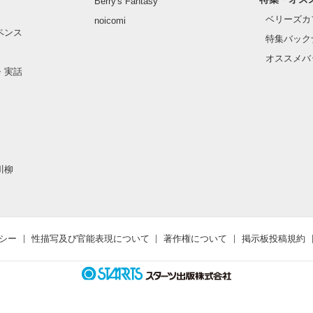
Berry's Fantasy
ベリーズカ
noicomi
ペンス
作品を読む
特集バック
オススメバ
・実話
川柳
シー
性描写及び官能表現について
著作権について
掲示板投稿規約