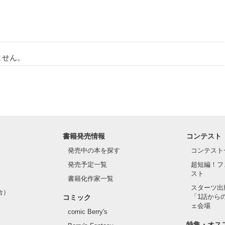
作品を読む
ません。


ら始まる、溺愛契約。

┈┈┈⋆

書籍発売情報
コンテスト
発売中の本を探す
コンテスト


発売予定一覧
超短編！フ
スト
書籍化作家一覧
スターツ出
限定ですが、

合）
「1話から
コミック
番外編も公開しています。

ェ会場
ださい︎︎︎︎☺︎

comic Berry's
特集・オス