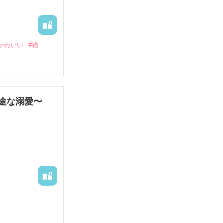
かわいい
#猫
途な溺愛〜