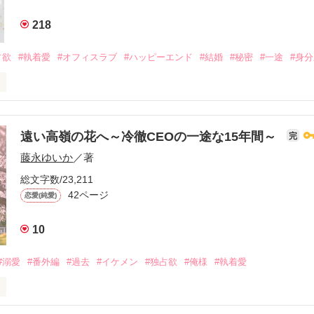
に隠されていた想いが、

素顔を見せる。

かに押し寄せてきて──。

218
ど、惹かれていく私。

としたご飯行きませんか。

作品を読む
占欲
#執着愛
#オフィスラブ
#ハッピーエンド
#結婚
#秘密
#一途
#身
て」

私の知らない秘密があって……。

ちの正体に気づくとき、

ださい。

あの人がいた。

いないから」

迫る社長からの溺愛は

人コンテスト

遠い高嶺の花へ～冷徹CEOの一途な15年間～
完
でした。

藤永ゆいか
／著
歳 第二新卒後輩の

─────

る短編ラブストーリー。

総文字数/23,211
42ページ
面の下に

恋愛(純愛)
べてを忘れさせてやる」

ロー

私に

10
を差し出したのは、

だった。

#溺愛
#番外編
#過去
#イケメン
#独占欲
#俺様
#執着愛
せることを

作品を読む
になる。これは、命令だ」

イン

き換えに提示された、
