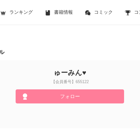
ランキング
書籍情報
コミック
コ
ル
ゅーみん♥︎
【会員番号】655122
フォロー