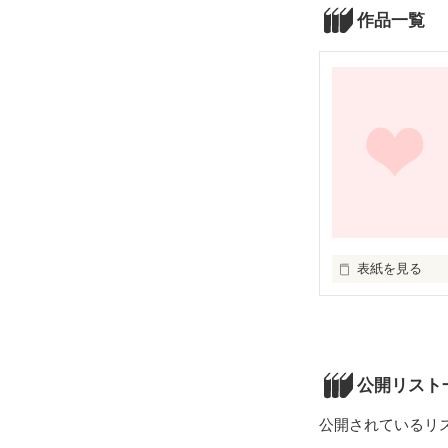
作品一覧
表紙を見る
「がんですね。

公開リスト
余命4カ月ぐらい
公開されているリ