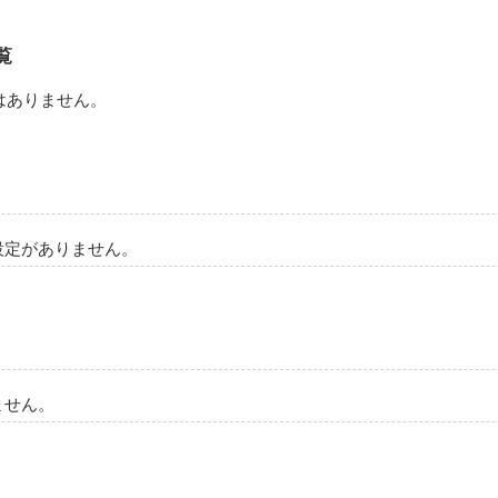
そういった

覧
はありません。
ーーーーーーー

させること

付き合って、きすまでする。

設定がありません。
ーーーーーーー

^)

ません。
ことにしました。

にくいと思いますがさ最後まで見てください！
