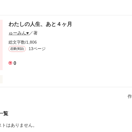
わたしの人生、あと４ヶ月
ゅーみん♥︎
／著
総文字数/1,806
13ページ
恋愛(実話)
0
作
一覧
です…」

ストはありません。