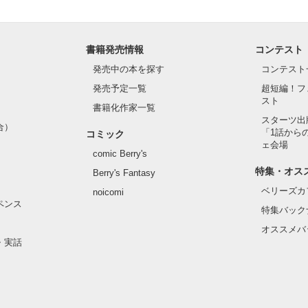
書籍発売情報
コンテスト
発売中の本を探す
コンテスト
＊＊＊＊＊＊＊＊＊
発売予定一覧
超短編！フ
スト
書籍化作家一覧
スターツ出
作品を読む
合）
「1話から
コミック
ェ会場
comic Berry's
特集・オス
Berry's Fantasy
ベリーズカ
noicomi
ペンス
特集バック
オススメバ
・実話