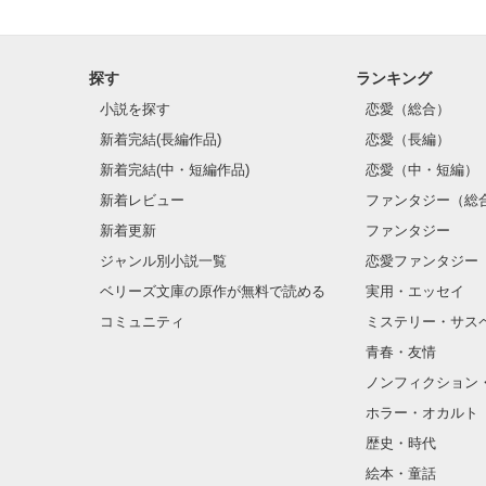
探す
ランキング
小説を探す
恋愛（総合）
＊＊＊＊＊＊＊
新着完結(長編作品)
恋愛（長編）
新着完結(中・短編作品)
恋愛（中・短編）
新着レビュー
ファンタジー（総
新着更新
ファンタジー
ジャンル別小説一覧
恋愛ファンタジー
ベリーズ文庫の原作が無料で読める
実用・エッセイ
コミュニティ
ミステリー・サス
青春・友情
ノンフィクション
ホラー・オカルト
歴史・時代
絵本・童話