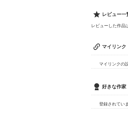
医者はわたしに
レビュー一
レビューした作品
ーーーーーーー
マイリンク
死ぬまでに成功
○告白されて。
マイリンクの
ーーーーーーー
好きな作家
おはこんにちゎ(^
ゅーみんです＊

登録されてい
感動作品を書く
内容も、伝わり