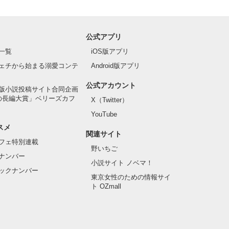
公式アプリ
一覧
iOS版アプリ
ェチから始まる溺愛コンテ
Android版アプリ
公式アカウント
版小説投稿サイト合同企画
の長編大賞」ベリーズカフ
X（Twitter）
YouTube
スメ
関連サイト
フェ特別連載
野いちご
ナンバー
小説サイト ノベマ！
ックナンバー
東京女性のための情報サイ
ト OZmall