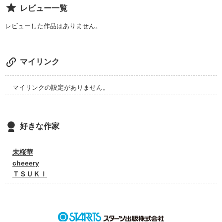
レビュー一覧
私なんかどうなってもいい

レビューした作品はありません。
神様は運命を決められるけど

マイリンク
マイリンクの設定がありません。
私たち人間には

“運命”っていうのは

好きな作家
過酷なものでしかない

未桜華
cheeery
ＴＳＵＫＩ
“運命”を深く感じ

させる短編ストーリー
