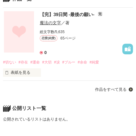
【完】39日間 -最後の願い-
完
魔法の文字
／著
総文字数/5,635
65ページ
恋愛(純愛)
0
#切ない
#存在
#運命
#大切
#涙
#ブルー
#余命
#純愛
表紙を見る
作品をすべて見る
神様お願いです

公開リスト一覧
あいつを助けてやって

公開されているリストはありません。