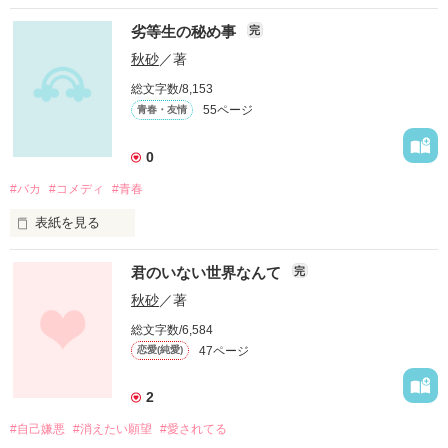
永遠を生きる化物は、ひとりが嫌いだった。

劣等生の秘め事
完
秋砂
／著
永遠を生きる化物は、人間と暮らしていたかった。

作品を読む
総文字数/8,153
55ページ
青春・友情
永遠を生きる化物は、永遠の終わりを望んだ。

0
#バカ
#コメディ
#青春
表紙を見る
永遠を生きる化物は、一人の女性と出会い、孤独から解放され
た。

君のいない世界なんて
完
秋砂
／著
総文字数/6,584
鹿馬高校に通う５人組、通称劣等生組。

47ページ
恋愛(純愛)
作品を読む
私は生徒会長様直々に、彼らの弱みを見つける役目を負わされ
2
た。

#自己嫌悪
#消えたい願望
#愛されてる