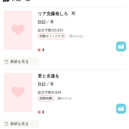
リア充爆発しろ
完
秋砂
／著
総文字数/10,832
71ページ
恋愛(オフィスラブ)
4
表紙を見る
「リア充爆発してくれませんかね」

君と永遠を
恐ろしいほど綺麗な顔立ちの彼女は、舌打ちをしながらそう言
秋砂
／著
った

総文字数/6,604
36ページ
恋愛(純愛)
0
“リア充爆発しろ”

表紙を見る