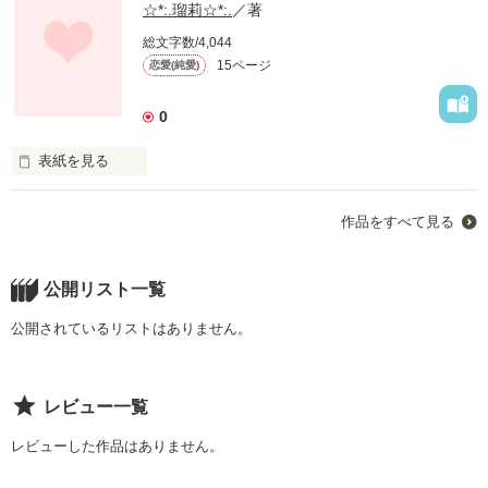
☆*:.瑠莉☆*:.
／著
総文字数/4,044
15ページ
恋愛(純愛)
0
表紙を見る
                  中学1年生の夏。

作品をすべて見る
                 思ってもみなかった。

公開リスト一覧
            あなたに会えるなんて。

公開されているリストはありません。
                     そして。

レビュー一覧
レビューした作品はありません。