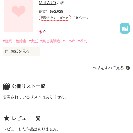
MIiTARO
／著
総文字数/2,628
19ページ
恋愛(キケン・ダーク)
0
#性同一性障害
#実話
#統合失調症
#うつ病
#浮気
表紙を見る
性同一性障害の彼氏との出来事。

作品をすべて見る
楽しいことばかりじゃなかった。

苦しいこと、つらいこと

たくさんあった。

公開リスト一覧
統合失調症

公開されているリストはありません。
解離性障害

うつ病

幻聴幻覚

レビュー一覧
レビューした作品はありません。