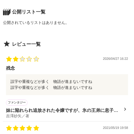
公開リスト一覧
公開されているリストはありません。
レビュー一覧
2026/04/27 16:22
残念
誤字や重複などが多く 物語が進まないですね
誤字や重複などが多く 物語が進まないですね
ファンタジー
妹に陥れられ追放された令嬢ですが、氷の王弟に息子と
吉澤紗矢／著
もども溺愛されています
2021/05/19 19:58