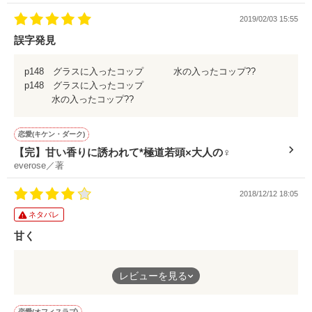
2019/02/03 15:55
誤字発見
p148 グラスに入ったコップ 水の入ったコップ??
p148 グラスに入ったコップ
水の入ったコップ??
恋愛(キケン・ダーク)
【完】甘い香りに誘われて*極道若頭×大人の♀
everose／著
2018/12/12 18:05
ネタバレ
甘く
ネタバレ
レビューを見る
ちょっと気になったんですよね
妊婦がコーヒー飲んじゃダメでしょ(^o^;)
恋愛(オフィスラブ)