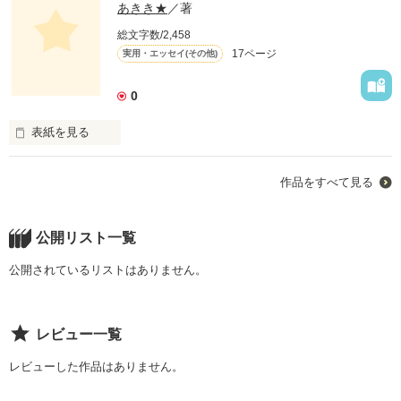
あきき★
／著
総文字数/2,458
17ページ
実用・エッセイ(その他)
0
表紙を見る
じこまんぞく。

作品をすべて見る
ほんとにタイトルどおり

わたしのじこまんぞく。にっき。

公開リスト一覧
わたしの今までの生活

公開されているリストはありません。
恋愛、起こったこと書きたいとおもう。
レビュー一覧
作品を読む
レビューした作品はありません。