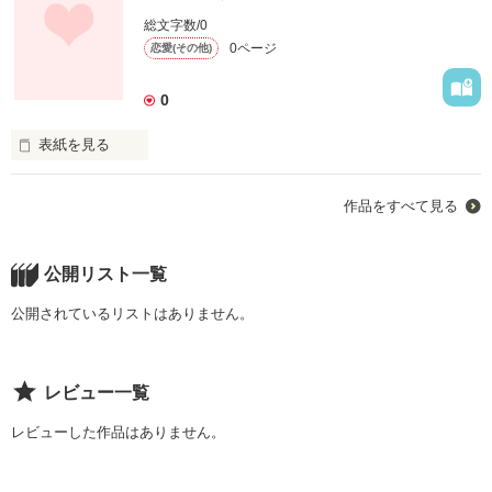
総文字数/0
病んでたけど大切な物を見つけた。。。

0ページ
恋愛(その他)
本当のあなたはどれですか？
0
表紙を見る
作品を読む
私はずっと一人・・・

作品をすべて見る
なんで産まれたんやろ？

人生変えたかった。。

公開リスト一覧
だから信じた。。

公開されているリストはありません。
私の１７歳の病みまくり日記。。。

レビュー一覧
レビューした作品はありません。
作品を読む