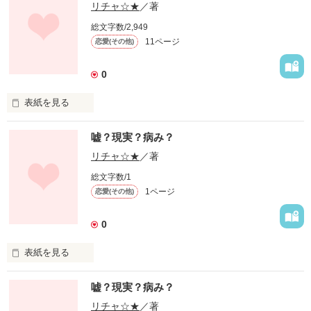
リチャ☆★
／著
総文字数/2,949
11ページ
恋愛(その他)
0
表紙を見る
私はずっと一人・・・

嘘？現実？病み？
なんで産まれたんやろ？

リチャ☆★
／著
総文字数/1
人生変えたかった。。

1ページ
恋愛(その他)
だから信じた。。

0
私の１７歳の病みまくり日記。。。

表紙を見る
私の高校生活は楽しかったけど、病んでた。。

嘘？現実？病み？
ずっと自分の場所を探すのに必死やった。。

リチャ☆★
／著
作品を読む