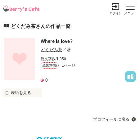
ログイン
メニュー
どくだみ茶さんの作品一覧
Where is love?
どくだみ茶
／著
総文字数/1,950
1ページ
恋愛(学園)
0
表紙を見る
愛が欲しいよ…ねぇ。愛、頂戴? 

Where is love?
プロフィールに戻る
作品を読む