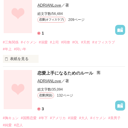
ADRIANLove
／著
作品を読む
総文字数/56,484
209ページ
恋愛(オフィスラブ)
彼女は、死んでしまったわが子を探しているのだ。

1
#三角関係
#イケメン
#溺愛
#上司
#同僚
#OL
#天然
#オフィスラブ
そんな彼女をほうっておけない要にも、たくさんの秘密があっ
て、ななみの存在を通して、人とのつながりを感じている。

#年上
#同い年
表紙を見る
絶望から始まった出会いに、未来はあるのだろうか、それは、
山田美奈緒　２５歳　結構普通の会社員、独身

二人にも、分からない。
恋愛上手になるためのルール
完
ADRIANLove
／著
神宮寺悠斗　３０歳　イケメンやり手営業課長

作品を読む
総文字数/35,094
132ページ
恋愛(実話)
大路碧（みどり）２５歳　同僚　変人、同期

3
#胸キュン
#国際恋愛
#年下
#アメリカ
#溺愛
#大人
#イケメン
#美男子
#純愛
#恋人