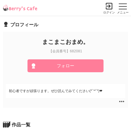
ログイン
メニュー
プロフィール
まこまこおまめ。
【会員番号】682081
フォロー
初心者ですが頑張ります。ぜひ読んでみてください(*´꒳`*)❤︎
作品一覧