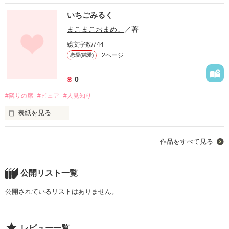
いちごみるく
まこまこおまめ。
／著
総文字数/744
2ページ
恋愛(純愛)
0
#隣りの席
#ピュア
#人見知り
表紙を見る
甘酸っぱい恋心をお届け出来たら嬉しいです。感想お待ちして
作品をすべて見る
おります.:*･'(*ﾟ▽ﾟ*)'･*:.
公開リスト一覧
作品を読む
公開されているリストはありません。
レビュー一覧