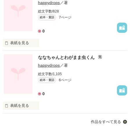
happydrops
／著
総文字数/828
7ページ
絵本・童話
0
表紙を見る
色々なことに興味のある３歳のひろたんの物語です
ななちゃんとわがまま虫くん
完
happydrops
／著
作品を読む
総文字数/1,105
6ページ
絵本・童話
0
表紙を見る
わがまま虫くんとお友達の幼稚園生のななちゃんの物語です
作品をすべて見る