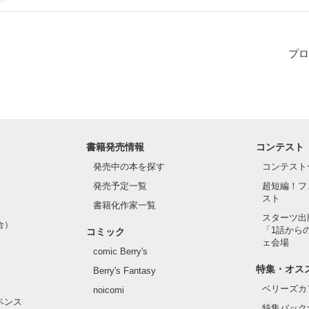
ゲーム



プロ
れなくしてやる」

の言葉に

れます」

書籍発売情報
コンテスト
発売中の本を探す
コンテスト
…？

発売予定一覧
超短編！フ
スト
書籍化作家一覧
★☆★☆★☆★☆★☆

スターツ出
合）
が、出来るときは一気にする人なので、よろしくお願いします！

「1話から
コミック
ェ会場
comic Berry's
しれません！
特集・オス
Berry's Fantasy
ベリーズカ
noicomi
作品を読む
ペンス
特集バック