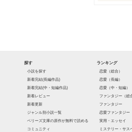
イケメン男子の
クール女子の感情
「俺から離れら
誰もが落ちるそ
「すぐにでも離
探す
ランキング
無表情で返す

小説を探す
恋愛（総合）
ゲームの勝者は
新着完結(長編作品)
恋愛（長編）
新着完結(中・短編作品)
恋愛（中・短編）
☆★☆★☆★☆
新着レビュー
ファンタジー（総
更新が遅いです
新着更新
ファンタジー
長編になるかも
ジャンル別小説一覧
恋愛ファンタジー
ベリーズ文庫の原作が無料で読める
実用・エッセイ
コミュニティ
ミステリー・サス