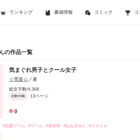
ランキング
書籍情報
コミック
コ
んの作品一覧
気まぐれ男子とクール女子
☆雪菜☆
／著
総文字数/4,368
13ページ
恋愛(学園)
0
#恋愛ゲーム
#ゲーム
#無表情
#むねきゆん
#ドキドキ