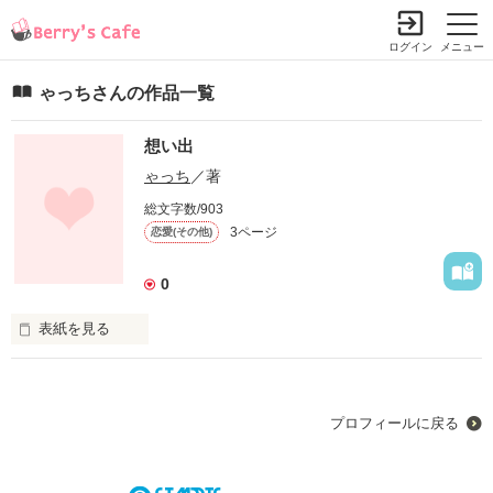
ログイン
メニュー
ゃっちさんの作品一覧
想い出
ゃっち
／著
総文字数/903
3ページ
恋愛(その他)
0
表紙を見る
「そうだ、約束しよう。もし僕たちがケンカしても、その日の
うちに仲直りしような」

プロフィールに戻る