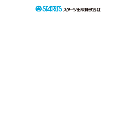
バスケットボールが大好きだった幼馴染を

アタシはマネージャーとして支えていた。

アイツの夢をずっと"幼馴染"として隣で一緒に叶えようと２人
で約束していた。

――――――アイツの脚が、失(な)くなるまでは。

幼馴染みの"脚"となる

椎名 茜
