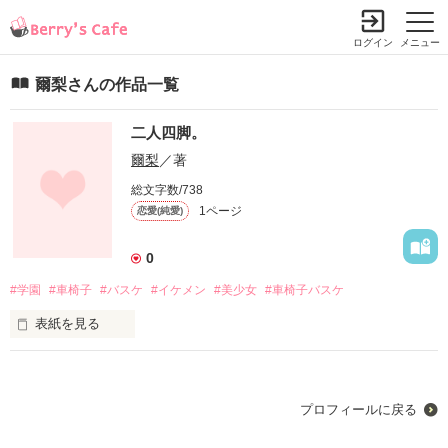
ログイン
メニュー
爾梨さんの作品一覧
二人四脚。
爾梨
／著
総文字数/738
1ページ
恋愛(純愛)
0
#学園
#車椅子
#バスケ
#イケメン
#美少女
#車椅子バスケ
表紙を見る
「なぁ、俺のシュートのフォーム、どうだった？」

プロフィールに戻る
「俺たち、きっと優勝だな!!」
