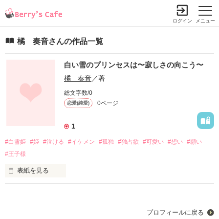
ログイン
メニュー
橘 奏音さんの作品一覧
白い雪のプリンセスは〜寂しさの向こう〜
橘 奏音
／著
総文字数/0
0ページ
恋愛(純愛)
1
#白雪姫
#姫
#泣ける
#イケメン
#孤独
#独占欲
#可愛い
#想い
#願い
#王子様
表紙を見る
　　　　　　　　…☆*

　　　　　　　　〝☆

　　　　　　　　　✫.

プロフィールに戻る
　　　　　　　　゛✰*゛
