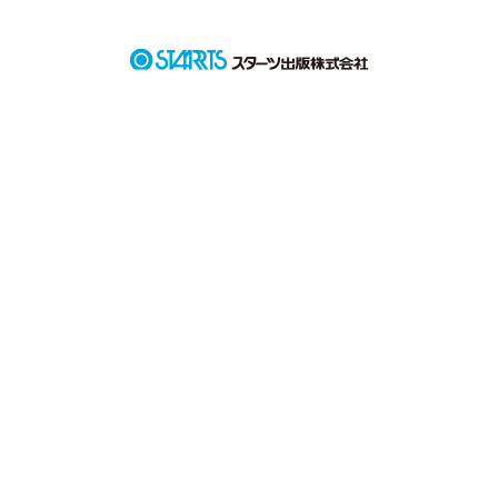
　　　　　　　　　・

　　　　　　本当の私は何処？

　　　　いつの間にか孤独だった。

　　　　　　眠り続ける私は

　　　一体何を待っていたのかな？

              　　　　あおい。

　　　　　貴方がくれた夏は

　　　　　キラキラ輝いてた。

　　　　　白い雪の国ではもう

　　　夏を迎えることはありません

　　　　　　　　でも

　　　　　いつか、きっと
