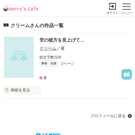
ログイン
メニュー
クリームさんの作品一覧
空の彼方を見上げて…
クリーム
／著
総文字数/328
2ページ
青春・友情
0
表紙を見る
一人の男の生き様を描いた小説です。

成長していく男を描き、恋愛についても描いていってます。

この作品はﾉﾝﾌｨｸｼｮﾝです。
プロフィールに戻る
作品を読む