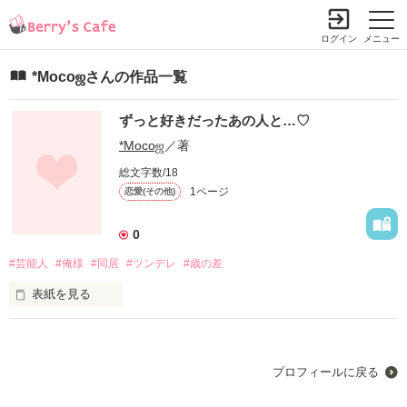
ログイン
メニュー
*Mocoஜさんの作品一覧
ずっと好きだったあの人と…♡
*Mocoஜ
／著
総文字数/18
1ページ
恋愛(その他)
0
#芸能人
#俺様
#同居
#ツンデレ
#歳の差
表紙を見る
未編集
プロフィールに戻る
作品を読む