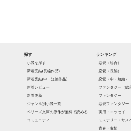
れしいことだっ
探す
ランキング
小説を探す
恋愛（総合）
新着完結(長編作品)
恋愛（長編）
新着完結(中・短編作品)
恋愛（中・短編）
新着レビュー
ファンタジー（総
新着更新
ファンタジー
ジャンル別小説一覧
恋愛ファンタジー
ベリーズ文庫の原作が無料で読める
実用・エッセイ
コミュニティ
ミステリー・サス
青春・友情