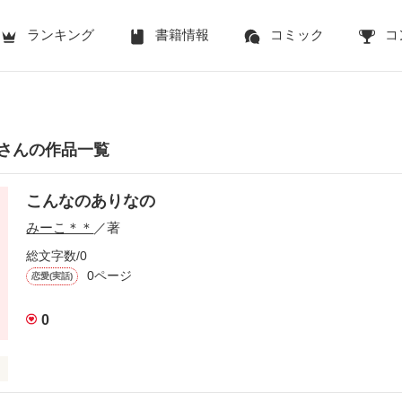
ランキング
書籍情報
コミック
コ
さんの作品一覧
こんなのありなの
みーこ＊＊
／著
総文字数/0
0ページ
恋愛(実話)
0
ないと思っていたネット恋愛。出会い方が少し変わってるだけで普通の