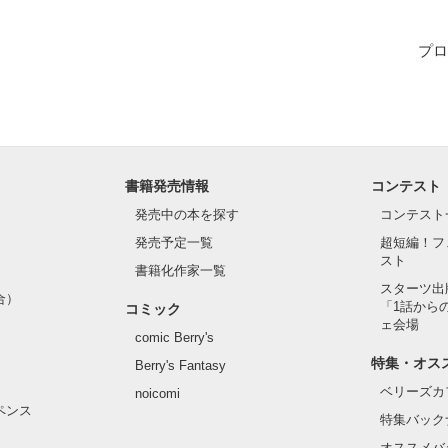
てあるし悲しいこともある。恋愛は素敵だ
プロ
作品を読む
書籍発売情報
コンテスト
発売中の本を探す
コンテスト
発売予定一覧
超短編！フ
スト
書籍化作家一覧
スターツ出
合）
「1話から
コミック
ェ会場
comic Berry's
特集・オス
Berry's Fantasy
ベリーズカ
noicomi
ペンス
特集バック
オススメバ