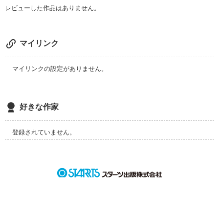
冷たい言葉で突き放して

さりげない優しさに

レビューした作品はありません。
わたしの邪魔をするのは

君への想いを否定してばかり

いつもドキドキしていました

 『第4回noichigoマンスリーチャレンジ』

マイリンク
私のことなんか大嫌いなくせに………

「ぼっ、僕は悪くありません……！」

ピックアップ作品

マイリンクの設定がありません。
「チョコより甘いもの、ㅤㅤㅤ

ㅤㅤㅤㅤㅤㅤ教えてやろうか？」

「お前が俺以外のやつと一緒にいるのが嫌なんだよ」

幼なじみのあいつ

「あいつが好きなのは俺だ。変な真似したら許さない」

好きな作家
作品を読む
ずっとキミに『恋』をしていました

｡*⑅୨୧┈┈┈┈┈┈┈┈┈୨୧⑅*｡

登録されていません。
時折みせる不自然な甘さに

ハイテンションな恋愛脳女子

戸松 なずな ( Tomatsu Nazuna )

私の心は溺れていく

×

今日は水曜日

ヘタレな残念男子

＋

杉浦 桃矢 ( Sugiura Toya )

また

.｡

.

｡*⑅୨୧┈┈┈┈┈┈┈┈┈୨୧⑅*｡
