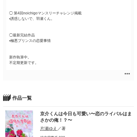
◯ 第4回noichigoマンスリーチャレンジ掲載
▪︎誘惑しないで、羽瀬くん。
◯最新完結作品
▪︎極悪プリンスの恋愛事情
新作執筆中。
不定期更新です。
作品一覧
京介くんは今日も可愛い〜恋のライバルはま
さかの俺！？〜
片瀬ゆえ
／著