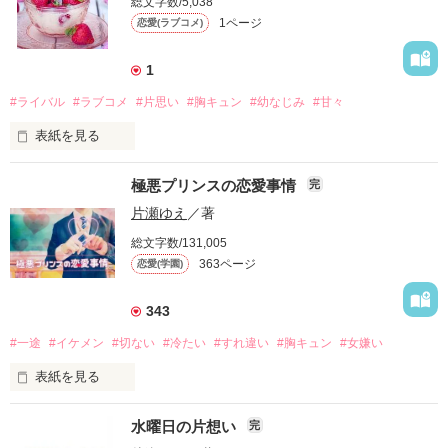
総文字数/5,038
1ページ
恋愛(ラブコメ)
1
#ライバル
#ラブコメ
#片思い
#胸キュン
#幼なじみ
#甘々
表紙を見る
極悪プリンスの恋愛事情
完
片瀬ゆえ
／著
「お願い！京介しか頼れる人がいないの！」

総文字数/131,005
363ページ
恋愛(学園)
片想い中の幼なじみに泣きつかれ、

343
なぜか俺は────

#一途
#イケメン
#切ない
#冷たい
#すれ違い
#胸キュン
#女嫌い
メイド（※女装）として働くことになりました。

表紙を見る
＊＊＊

水曜日の片想い
完