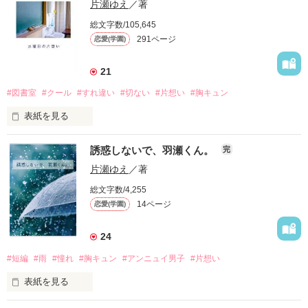
片瀬ゆえ
／著
「えっと、その…………好きです！」

「君、どっかで会ったことない？」

総文字数/105,645
291ページ
恋愛(学園)
初日に親友がまさかの来店！？

私が好きになったのは

21
即バレで人生終了

#図書室
#クール
#すれ違い
#切ない
#片想い
#胸キュン
イケメンだけど性格は『 最悪 』な

………と、思ったら

表紙を見る
学校１のモテ王子

誘惑しないで、羽瀬くん。
「今度デートしようよ」

完
水曜日の放課後は

片瀬ゆえ
／著
+.｡……………………… ｡.+

恋愛に興味ゼロで有名なあいつが

総文字数/4,255
14ページ
恋愛(学園)
わたしにとって特別な時間

恋に一途な真っ直ぐ女子

なぜか“俺（女装）”にだけ激甘なんですが！？

24
花野井 静香 < Hananoi Shizuka >

し・か・も

#短編
#雨
#憧れ
#胸キュン
#アンニュイ男子
#片想い
×

瀬戸 日菜子 〈 Seto Hinako 〉

表紙を見る
難攻不落の極悪プリンス

「那月くんって、京介にだけ妙に優しいよね」
