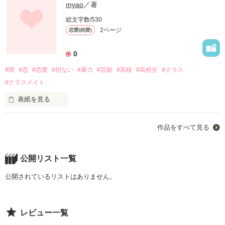
myao
／著
総文字数/530
2ページ
恋愛(純愛)
0
#雨
#恋
#恋愛
#切ない
#暴力
#芸能
#高校
#高校生
#クラス
#クラスメイト
表紙を見る
人付き合いなんて面倒臭い。

作品をすべて見る
親しくなったところで都合が悪くなればどうせ私から離れてく
くせに。

陰で悪口とか言ってるんでしょ？

公開リスト一覧
人間なんてそんなもんじゃん。

だから深く関わり過ぎない方がいい。

公開されているリストはありません。
そうだよ、そうに決まってんじゃん。

レビュー一覧
でも。
