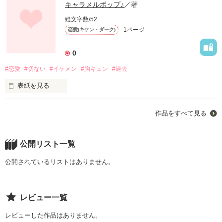
キャラメルポップ♪
／著
総文字数/52
1ページ
恋愛(キケン・ダーク)
0
#恋愛
#切ない
#イケメン
#胸キュン
#過去
表紙を見る
生徒皆の人気者

作品をすべて見る
黒髪だがチャラ男

七瀬結城

（ﾅﾅｾﾕｳｷ）

公開リスト一覧
公開されているリストはありません。
ふわふわ天パのロングヘアー

154cm低身長でクラスのゆるきゃら

レビュー一覧
宇佐舞乃

（ｳｻﾏｲﾉ）

レビューした作品はありません。