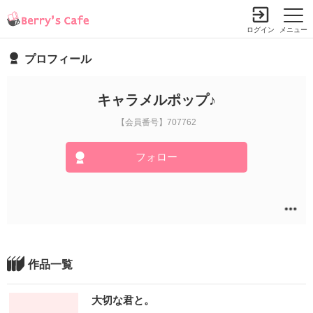
ログイン
メニュー
プロフィール
キャラメルポップ♪
【会員番号】707762
フォロー
作品一覧
大切な君と。