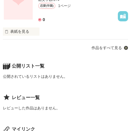
1ページ
恋愛(学園)
0
表紙を見る
春は嫌いだ。

作品をすべて見る
あの時を思い出すから。

ずーっと好きだった同じ部活の先輩。

公開リスト一覧
に、彼女がいる と知った春。

公開されているリストはありません。
数年たった今でも、忘れられない、苦い 苦い 思い出。

レビュー一覧
レビューした作品はありません。
＿＿＿＿＿＿＿＿＿＿＿＿＿＿＿＿＿

マイリンク