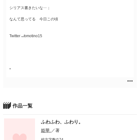
シリアス書きたいな‥；
なんて思ってる 今日この頃
Twitter↛omotino15
*
作品一覧
ふわふわ、ふわり。
姫華.
／著
総文字数/174