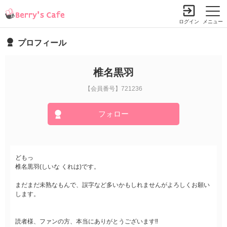
ログイン
メニュー
プロフィール
椎名黒羽
【会員番号】721236
フォロー
どもっ
椎名黒羽(しいな くれは)です。
まだまだ未熟なもんで、誤字など多いかもしれませんがよろしくお願い
します。
読者様、ファンの方、本当にありがとうございます‼︎