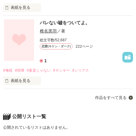
表紙を見る
                 その気がないのなら

バレない嘘をついてよ。
                    優しくしないで

椎名黒羽
／著
                      心配しないで

総文字数/52,687
222ページ
恋愛(キケン・ダーク)
                    日が経つにつれ

1
#俺様
#喧嘩
#素直じゃない
#ヤンキー
#シリアス
                      惹かれていく

                    胸が苦しくなる

表紙を見る
作品をすべて見る
          私は、あなたのことで一杯で

        「なぁ、何で泣いてんだ？ 」

           初めて会った日、あなたは

公開リスト一覧
           私の涙を拭ってくれました。

                             先生

公開されているリストはありません。
                これは確かに恋だよ？
