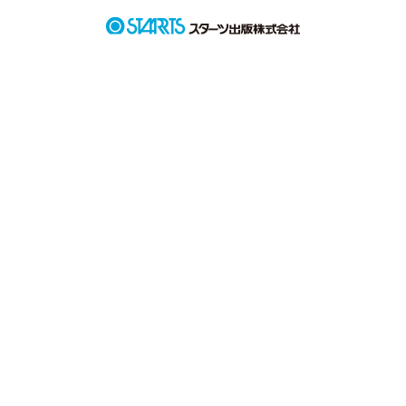
バスケ部のマネージャー

岡田理子(おかだ  りこ)

カレカノの二人の日常。
作品を読む