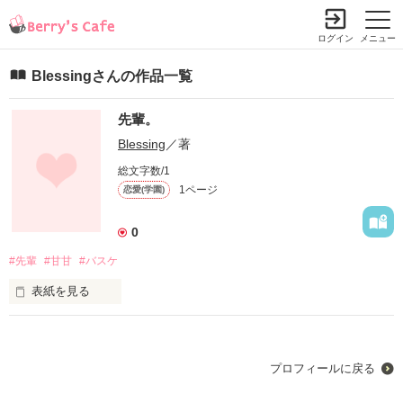
ログイン
メニュー
Blessingさんの作品一覧
先輩。
Blessing
／著
総文字数/1
1ページ
恋愛(学園)
0
#先輩
#甘甘
#バスケ
表紙を見る
短編です(ノ´∀｀*)

バスケ部のエース

プロフィールに戻る
金槻兵吾 (かねつき  ひょうご)
