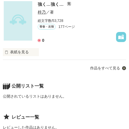
あたしのもとから離れていったキミ

強く…強く…
完
梓乃
／著
もう伝えられないあたしの想い
総文字数/53,728
177ページ
青春・友情
作品を読む
0
表紙を見る
裏切り・いじめ・嫉妬

作品をすべて見る
あたしの中学３年生は、長くて長くて、今でも忘れることがで
きない……

公開リスト一覧
公開されているリストはありません。
本当の友達……あなたには居ますか……？
レビュー一覧
作品を読む
レビューした作品はありません。