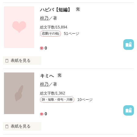
もうすぐバレンタイン

ハピバ【短編】
完
でも問題発生で破局の危機

梓乃
／著
更新再開
総文字数/15,894
51ページ
恋愛(その他)
山本  純也

作品を読む
0
×

表紙を見る
夏川  幸

図書室にいる先輩に一目惚れしてから、毎日図書室に行くよう
キミへ
完
になった夏川　幸(ナツカワ　サチ)けどある日を境に、先輩は
図書室に来なくなってしまって…
梓乃
／著
２人の恋は前途多難です……
総文字数/1,362
10ページ
詩・短歌・俳句・川柳
作品を読む
作品を読む
0
表紙を見る