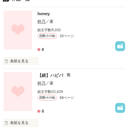
honey
梓乃
／著
総文字数/5,032
20ページ
恋愛(その他)
0
表紙を見る
来る者拒まず去る者追わずな男國本 猛(くにもと　たける)は学
【続】ハピバ
完
校中の噂の的

梓乃
／著
総文字数/21,629
そんな男が隣に引っ越してきて！？

68ページ
恋愛(その他)
0
表紙を見る