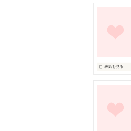
そんな恋した事
好きな人と一緒
ダメやってわか
好きやから…

止められない
表紙を見る
全部が信じれな
あなたが私に光
あの頃の私にゎ､
あなたがすべて