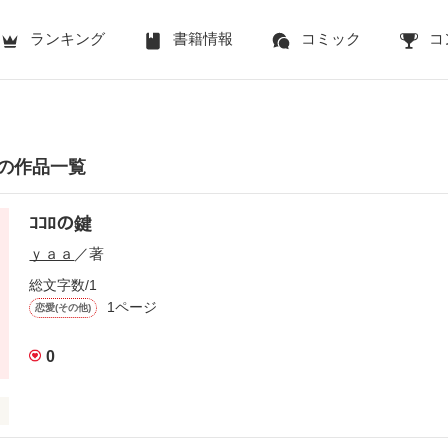
ランキング
書籍情報
コミック
コ
の作品一覧
ｺｺﾛの鍵
ｙａａ
／著
総文字数/1
1ページ
恋愛(その他)
0
って
