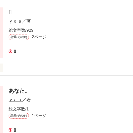
ありますか?

に居られる事が嬉しくて


ってるのに…

ｙａａ
／著
総文字数/929
2ページ
恋愛(その他)
作品を読む
0
くなったあの頃…

をくれました。



あなた。
でした…
ｙａａ
／著
総文字数/1
1ページ
作品を読む
恋愛(その他)
0