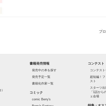
に…。

あります。
プロ
作品を読む
書籍発売情報
コンテスト
発売中の本を探す
コンテスト
発売予定一覧
超短編！フ
スト
書籍化作家一覧
スターツ出
合）
「1話から
コミック
ェ会場
comic Berry's
特集・オス
Berry's Fantasy