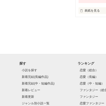
表紙を見る
大好きなあなた
言いたいコトが
探す
ランキング
小説を探す
恋愛（総合）
新着完結(長編作品)
恋愛（長編）
新着完結(中・短編作品)
恋愛（中・短編）
新着レビュー
ファンタジー（総
新着更新
ファンタジー
ジャンル別小説一覧
恋愛ファンタジー