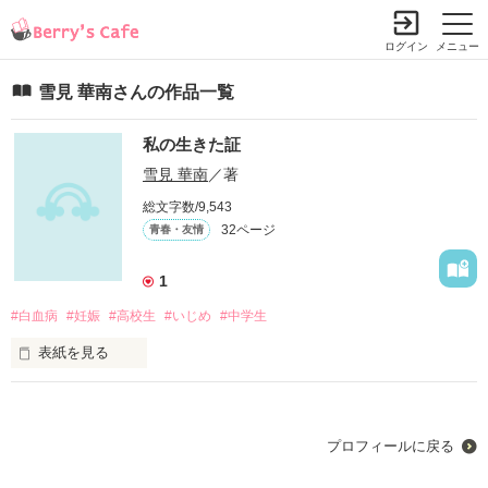
ログイン
メニュー
雪見 華南さんの作品一覧
私の生きた証
雪見 華南
／著
総文字数/9,543
32ページ
青春・友情
1
#白血病
#妊娠
#高校生
#いじめ
#中学生
表紙を見る
「やめて！！」

中学生のわたしはいじめられてきた。

中３の時に転校してきた彼。

プロフィールに戻る
そんな彼が私の人生を変えてくれた。
