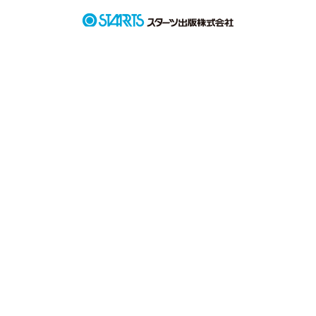
私のはじめてかく小説です‼

あたたかい目でたくさんの方々に読んで頂きたいと思っていま
す！

よろしくお願いいたします！

私のペースでのんびり小説をかかせていただきます。

最近は私情によりかなりのスローペースです。

それでも少しでも気に入ってくれて読者になってくれると嬉し
いです‼
作品を読む