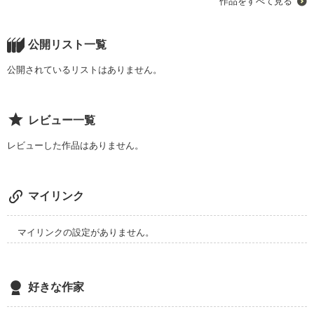
作品をすべて見る
オタク。

ヘタレ。

公開リスト一覧
消極的。

公開されているリストはありません。
そんな『僕』が

レビュー一覧
恋をして

レビューした作品はありません。
ほんの少し

マイリンク
頑張るお話

マイリンクの設定がありません。
2009.05.19 ｽﾀｰﾄ

好きな作家
不定期更新になりますが、よろしければどうぞ(*^∀^*)
