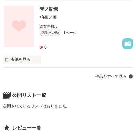
青ノ記憶
狛鵺
／著
総文字数/1
1ページ
恋愛(その他)
0
表紙を見る
作品をすべて見る
一応BL小説なので注意

叔父×甥です。

公開リスト一覧
穂積さんは実の姉、つまり俺の母を本当の意味で愛していたの
公開されているリストはありません。
だ。

レビュー一覧