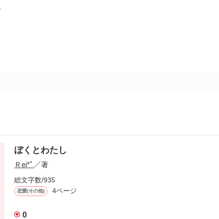
.
ぼくとわたし
Ｒei*ﾟ
／著
総文字数/935
4ページ
恋愛(その他)
0