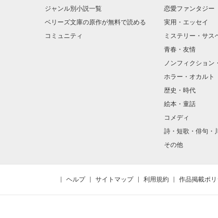
ジャンル別小説一覧
恋愛ファンタジー
ベリーズ文庫の原作が無料で読める
実用・エッセイ
コミュニティ
ミステリー・サス
青春・友情
ノンフィクション
ホラー・オカルト
歴史・時代
｢な､何で私､相沢
絵本・童話
コメディ
詩・短歌・俳句・
その他
…もしかして

ヘルプ
サイトマップ
利用規約
作品掲載ポリ