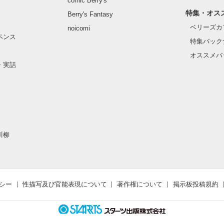
comic Berry's
特集・オス
Berry's Fantasy
ベリーズカ
noicomi
ペンス
特集バック
オススメバ
・実話
君になってるの～!?!｣

川柳
シー
性描写及び官能表現について
著作権について
掲示板投稿規約