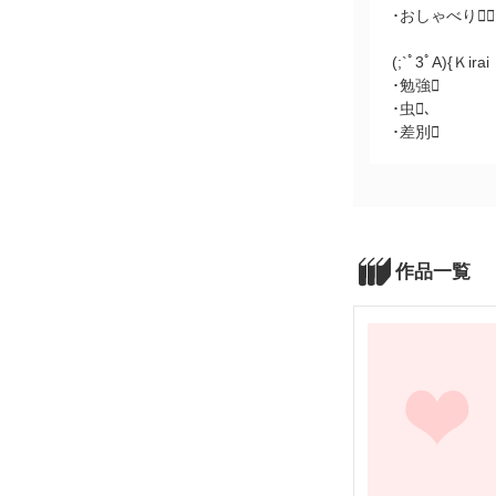
･おしゃべり
(;`ﾟ3ﾟA){Ｋirai
･勉強
･虫､
･差別
作品一覧