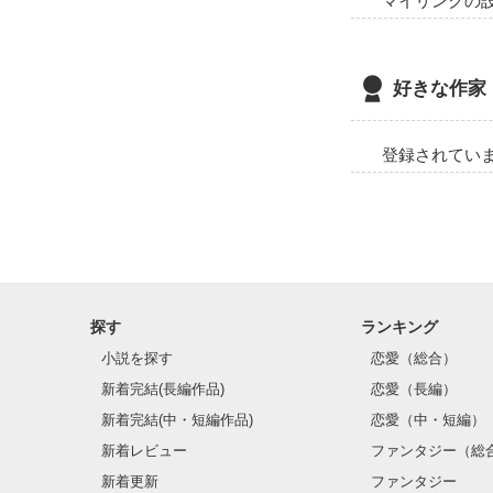
マイリンクの
好きな作家
登録されてい
*

探す
ランキング
小説を探す
恋愛（総合）
新着完結(長編作品)
恋愛（長編）
新着完結(中・短編作品)
恋愛（中・短編）
新着レビュー
ファンタジー（総
.

新着更新
ファンタジー