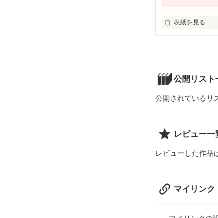
表紙を見る
*

公開リスト
公開されているリ
.

レビュー一
レビューした作品
マイリンク
｢何で俺､綾瀬にな