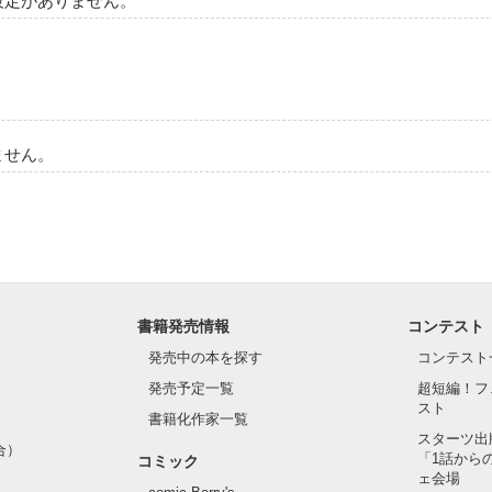
設定がありません。
ません。
書籍発売情報
コンテスト
発売中の本を探す
コンテスト
発売予定一覧
超短編！フ
スト
書籍化作家一覧
スターツ出
合）
「1話から
コミック
ェ会場