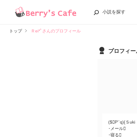
小説を探す
トップ
Ｒei*ﾟさんのプロフィール
プロフィー
($P'`q){Ｓuki
･メール
･寝る