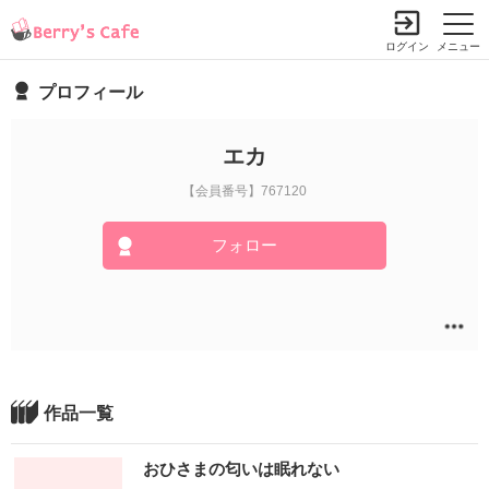
ログイン
メニュー
プロフィール
エカ
【会員番号】767120
フォロー
作品一覧
おひさまの匂いは眠れない