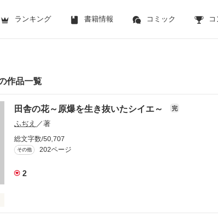
ランキング
書籍情報
コミック
コ
の作品一覧
田舎の花～原爆を生き抜いたシイエ～
完
ふぢえ
／著
総文字数/50,707
202ページ
その他
2
で生まれ育った母の生涯
