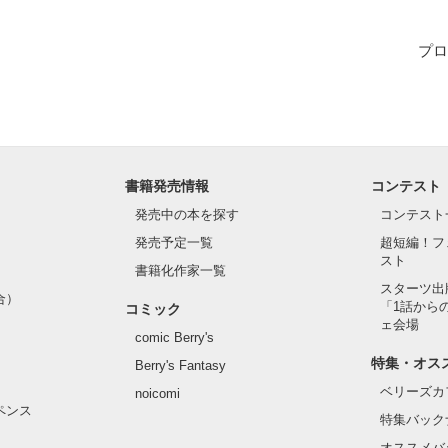
プロ
すべての人に捧げます

代筆…

書籍発売情報
コンテスト
けします
発売中の本を探す
コンテスト
発売予定一覧
超短編！フ
作品を読む
スト
書籍化作家一覧
スターツ出
合）
「1話から
コミック
ェ会場
comic Berry's
特集・オス
Berry's Fantasy
ベリーズカ
noicomi
ペンス
特集バック
オススメバ