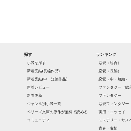
恋の行方

原爆の脅威

家族愛…

生きる事に迷う
原作…

ふぢえ

編集及びネット
あこ

探す
ランキング
母娘合作でお届
小説を探す
恋愛（総合）
新着完結(長編作品)
恋愛（長編）
新着完結(中・短編作品)
恋愛（中・短編）
新着レビュー
ファンタジー（総
新着更新
ファンタジー
ジャンル別小説一覧
恋愛ファンタジー
ベリーズ文庫の原作が無料で読める
実用・エッセイ
コミュニティ
ミステリー・サス
青春・友情