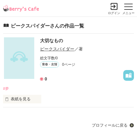
ログイン
メニュー
ピークスパイダーさんの作品一覧
大切なもの
ピークスパイダー
／著
総文字数/0
0ページ
青春・友情
0
#夢
表紙を見る
夢か…
プロフィールに戻る
作品を読む