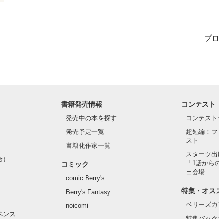


プロ


書籍発売情報
コンテスト
発売中の本を探す
コンテスト
発売予定一覧
超短編！フ
スト
✼

書籍化作家一覧
スターツ出
合）
「1話から
コミック
ェ会場
comic Berry's
す！

特集・オス
Berry's Fantasy
ベリーズカ
noicomi


ペンス
特集バック