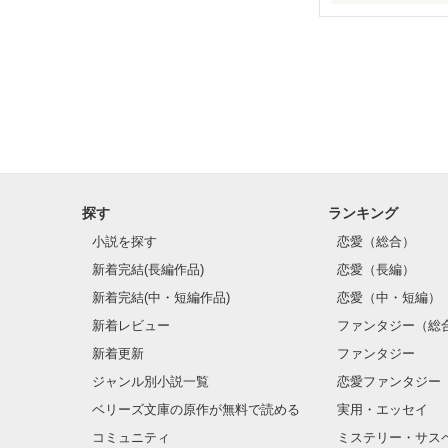
もう、離れない。
あたしたちの絆は
永遠だから。

探す
ランキング
小説を探す
恋愛（総合）
新着完結(長編作品)
恋愛（長編）
✼・✼・✼・✼・
新着完結(中・短編作品)
恋愛（中・短編）
新着レビュー
ファンタジー（総
新着更新
ファンタジー
初めての作品で
ジャンル別小説一覧
恋愛ファンタジー
ベリーズ文庫の原作が無料で読める
実用・エッセイ
みなさんにとって
コミュニティ
ミステリー・サス