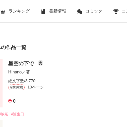
ランキング
書籍情報
コミック
コ
さんの作品一覧
星空の下で
完
HInano
／著
総文字数/3,770
19ページ
恋愛(純愛)
0
#嫉妬
#誕生日