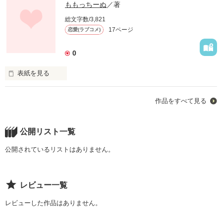
ももっちーぬ
／著
総文字数/3,821
17ページ
恋愛(ラブコメ)
0
表紙を見る
作品をすべて見る
*  ⌒⌒⌒⌒⌒⌒⌒⌒⌒⌒⌒⌒⌒⌒⌒⌒  *

公開リスト一覧
初、作品です！！！！！

公開されているリストはありません。
ずっと書いてみたかった恋愛ものが書けて嬉しいです。

レビュー一覧
読んでもらえるかはわかりませんが、

お暇な方や興味が湧いた方は是非呼んでくださ
レビューした作品はありません。
い！！！！！！！！！！
